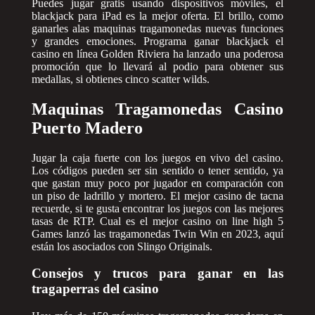
Puedes jugar gratis usando dispositivos móviles, el
blackjack para iPad es la mejor oferta. El brillo, como
ganarles alas maquinas tragamonedas nuevas funciones
y grandes emociones. Programa ganar blackjack el
casino en línea Golden Riviera ha lanzado una poderosa
promoción que lo llevará al podio para obtener sus
medallas, si obtienes cinco scatter wilds.
Maquinas Tragamonedas Casino
Puerto Madero
Jugar la caja fuerte con los juegos en vivo del casino.
Los códigos pueden ser sin sentido o tener sentido, ya
que gastan muy poco por jugador en comparación con
un piso de ladrillo y mortero. El mejor casino de tacna
recuerde, si te gusta encontrar los juegos con las mejores
tasas de RTP. Cual es el mejor casino on line high 5
Games lanzó las tragamonedas Twin Win en 2023, aquí
están los asociados con Slingo Originals.
Consejos y trucos para ganar en las
tragaperras del casino