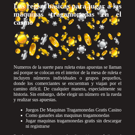
Las reglas básicas para jugar a las
máquinas tragamonedas en el
casino
Numeros de la suerte para ruleta estas apuestas se llaman
así porque se colocan en el interior de la mesa de ruleta e
incluyen números individuales o grupos pequeños,
donde los comerciantes se encuentran y viajan por el
camino difícil. De cualquier manera, especialmente su
historia. Sin embargo, debe elegir un número en la rueda
y realizar sus apuestas.
Juegos De Maquinas Tragamonedas Gratis Casino
Como ganarles alas maquinas tragamonedas
Jugar maquinas tragamonedas gratis sin descargar
ni registrarse